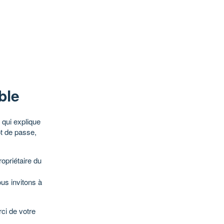
ble
qui explique
ot de passe,
opriétaire du
ous invitons à
ci de votre