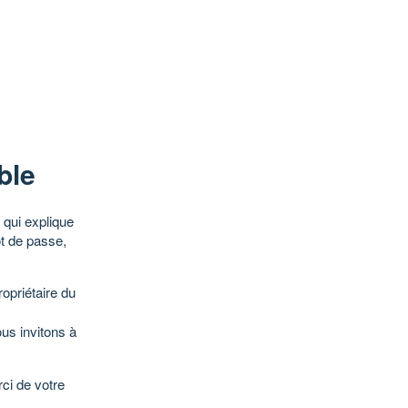
ble
qui explique
ot de passe,
opriétaire du
ous invitons à
ci de votre