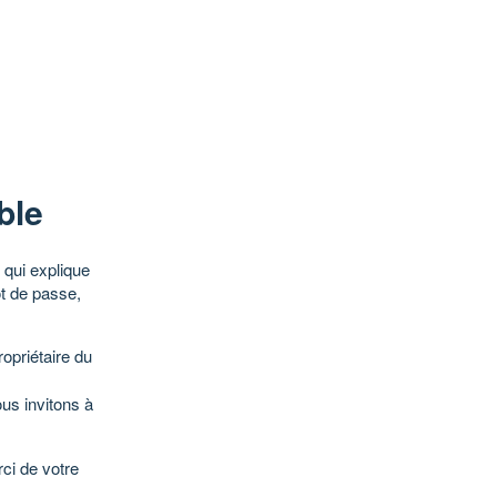
ble
qui explique
ot de passe,
opriétaire du
ous invitons à
ci de votre